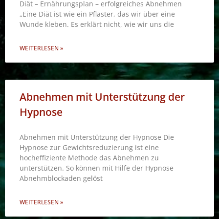
Diät – Ernährungsplan – erfolgreiches Abnehmen
„Eine Diät ist wie ein Pflaster, das wir über eine
Wunde kleben. Es erklärt nicht, wie wir uns die
WEITERLESEN »
Abnehmen mit Unterstützung der
Hypnose
Abnehmen mit Unterstützung der Hypnose Die
Hypnose zur Gewichtsreduzierung ist eine
hocheffiziente Methode das Abnehmen zu
unterstützen. So können mit Hilfe der Hypnose
Abnehmblockaden gelöst
WEITERLESEN »